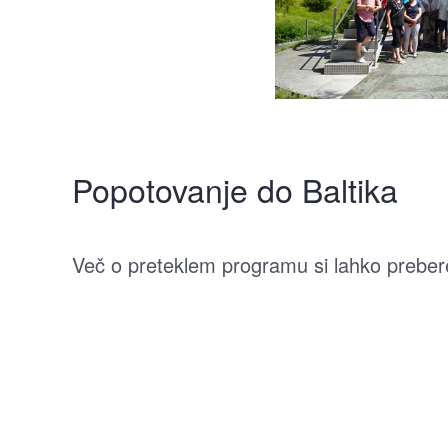
Popotovanje do Baltika
Več o preteklem programu si lahko preber
ODPRI
GALERIJO
ODPRI
GALERIJO
ODPRI
GALERIJO
ODPRI