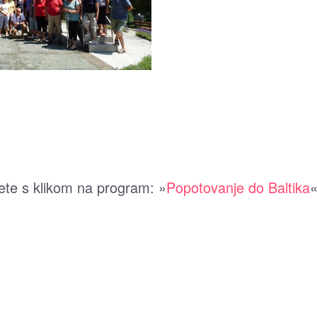
ete s klikom na program: »
Popotovanje do Baltika
«
ODPRI
GALERIJO
ODPRI
GALERIJO
ODPRI
GALERIJO
ODPRI