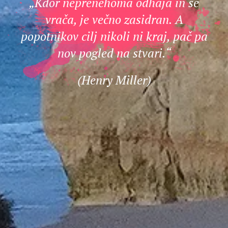
„Kdor neprenehoma odhaja in se
vrača, je večno zasidran. A
popotnikov cilj nikoli ni kraj, pač pa
nov pogled na stvari.“
(Henry Miller)