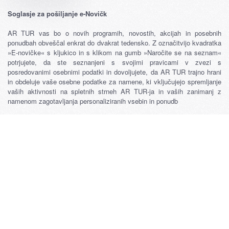
Soglasje za pošiljanje e-Novičk
AR TUR vas bo o novih programih, novostih, akcijah in posebnih
ponudbah obveščal enkrat do dvakrat tedensko. Z označitvijo kvadratka
»E-novičke« s kljukico in s klikom na gumb »Naročite se na seznam«
potrjujete, da ste seznanjeni s svojimi pravicami v zvezi s
posredovanimi osebnimi podatki in dovoljujete, da AR TUR trajno hrani
in obdeluje vaše osebne podatke za namene, ki vključujejo spremljanje
vaših aktivnosti na spletnih strneh AR TUR-ja in vaših zanimanj z
namenom zagotavljanja personaliziranih vsebin in ponudb
Vedno se lahko premislite in se odjavite s klikom na gumb »Odjava«, ki
ga boste našli v vsakem emailu, ali pa svojo željo po odjavi sporočite
na email info(at)ar-tur.si. Več informacij o naši politiki varovanja osebnih
podatkov lahko najdete na naši spletni strani.