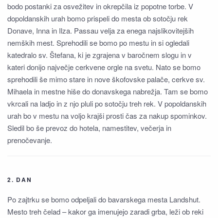
bodo postanki za osvežitev in okrepčila iz popotne torbe. V
dopoldanskih urah bomo prispeli do mesta ob sotočju rek
Donave, Inna in Ilza. Passau velja za enega najslikovitejših
nemških mest. Sprehodili se bomo po mestu in si ogledali
katedralo sv. Štefana, ki je zgrajena v baročnem slogu in v
kateri donijo največje cerkvene orgle na svetu. Nato se bomo
sprehodili še mimo stare in nove škofovske palače, cerkve sv.
Mihaela in mestne hiše do donavskega nabrežja. Tam se bomo
vkrcali na ladjo in z njo pluli po sotočju treh rek. V popoldanskih
urah bo v mestu na voljo krajši prosti čas za nakup spominkov.
Sledil bo še prevoz do hotela, namestitev, večerja in
prenočevanje.
2. DAN
Po zajtrku se bomo odpeljali do bavarskega mesta Landshut.
Mesto treh čelad – kakor ga imenujejo zaradi grba, leži ob reki