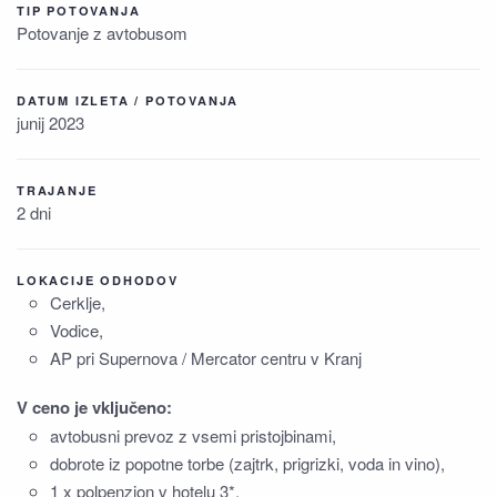
TIP POTOVANJA
Potovanje z avtobusom
DATUM IZLETA / POTOVANJA
junij 2023
TRAJANJE
2 dni
LOKACIJE ODHODOV
Cerklje,
Vodice,
AP pri Supernova / Mercator centru v Kranj
V ceno je vključeno:
avtobusni prevoz z vsemi pristojbinami,
dobrote iz popotne torbe (zajtrk, prigrizki, voda in vino),
1 x polpenzion v hotelu 3*,