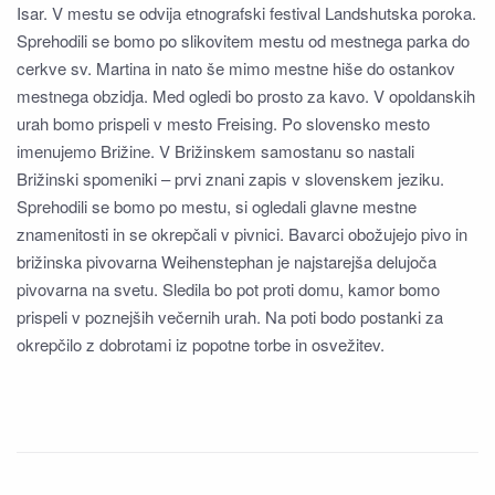
Isar. V mestu se odvija etnografski festival Landshutska poroka.
Sprehodili se bomo po slikovitem mestu od mestnega parka do
cerkve sv. Martina in nato še mimo mestne hiše do ostankov
mestnega obzidja. Med ogledi bo prosto za kavo. V opoldanskih
urah bomo prispeli v mesto Freising. Po slovensko mesto
imenujemo Brižine. V Brižinskem samostanu so nastali
Brižinski spomeniki – prvi znani zapis v slovenskem jeziku.
Sprehodili se bomo po mestu, si ogledali glavne mestne
znamenitosti in se okrepčali v pivnici. Bavarci obožujejo pivo in
brižinska pivovarna Weihenstephan je najstarejša delujoča
pivovarna na svetu. Sledila bo pot proti domu, kamor bomo
prispeli v poznejših večernih urah. Na poti bodo postanki za
okrepčilo z dobrotami iz popotne torbe in osvežitev.